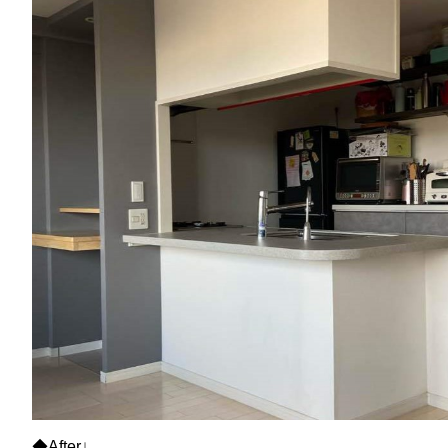
◆After↓