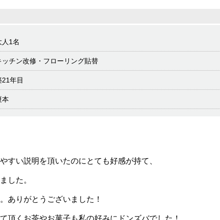
大人1名
キッチン改修・フローリング貼替
築21年目
榎本
りやすい説明を頂いたのにとても好感が持て、
ました。
。ありがとうございました！
て頂くお茶やお菓子も私の好みにドンズバでした！