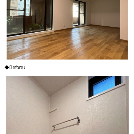
◆Before↓