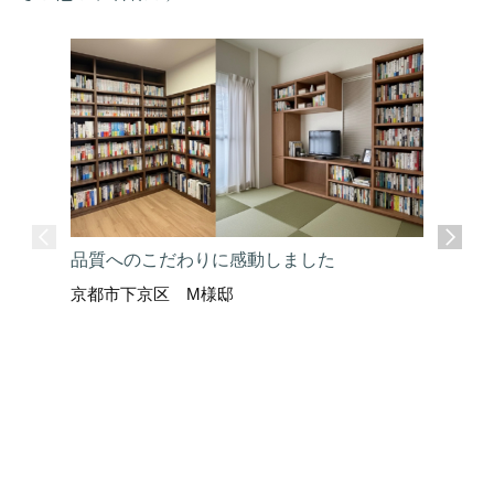
品質へのこだわりに感動しました
京都市下京区 M様邸
ここまで
京都市上