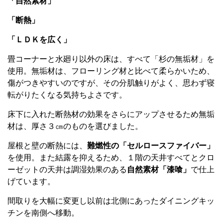
「自然素材」
「断熱」
「ＬＤＫを広く」
畳コーナーと水廻り以外の床は、すべて「杉の無垢材」を
使用。
無垢材は、フローリング材と比べて柔らかいため、
傷がつきやすいのですが、
その分肌触りがよく、思わず寝
転がりたくなる気持ちよさです。
床下に入れた断熱材の効果をさらにアップさせるため
無垢
材は、厚さ３㎝のものを選びました。
屋根と壁の断熱には、
難燃性の「セルロースファイバー」
を使用。
また結露を抑えるため、１階の天井すべてとクロ
ーゼットの天井は
調湿効果のある
自然素材「漆喰」
で仕上
げています。
間取りを大幅に変更し
以前は北側にあったダイニングキッ
チンを南側へ移動。