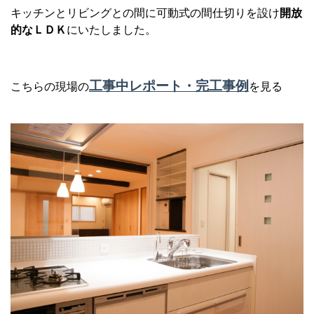
キッチンとリビングとの間に可動式の間仕切りを設け
開放
的なＬＤＫ
にいたしました。
工事中レポート・完工事例
こちらの現場の
を見る