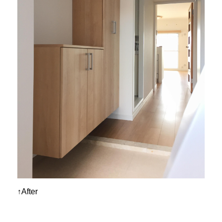
↑After