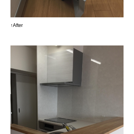
↑After