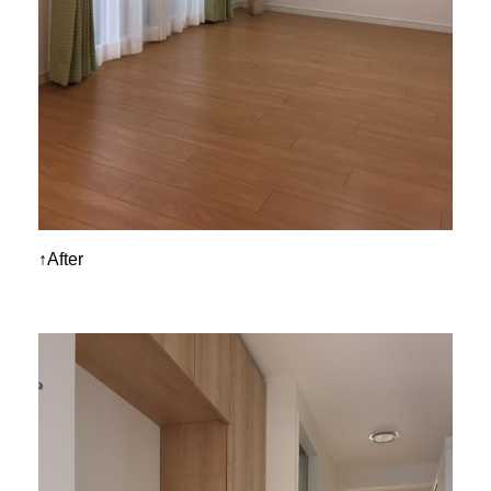
↑After