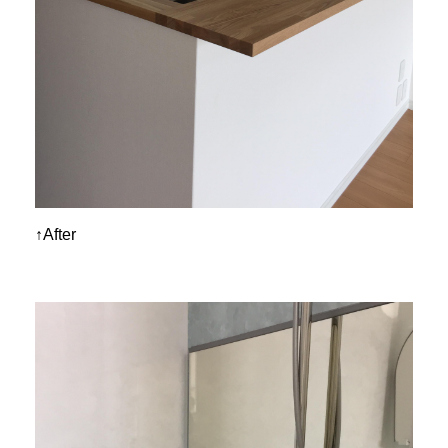
↑After