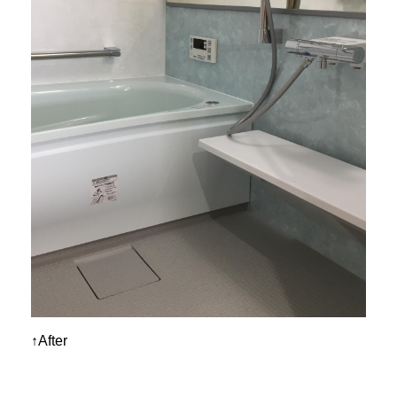
↑After