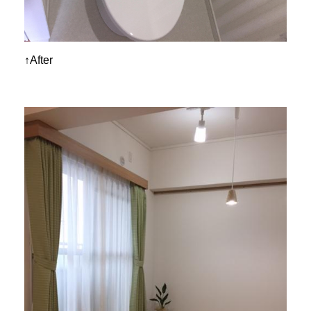
↑After