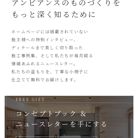
アンビアンスの
ものづくりを
もっと深く知るために
ホームページには
掲載されていない
施主様への特別インタビュー、
ディテールまで美しく切り取った
施工事例集、そして私たちが毎月綴る
情緒あふれるニュースレター。
私たちの温もりを、丁寧な小冊子に
仕立てて無料でお届けします。
FREE GIFT
コンセプトブック ＆
ニュースレターを
手にする