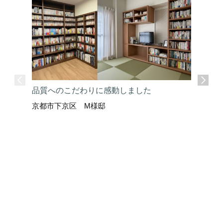
品質へのこだわりに感動しました
京都市下京区 M様邸
ここまで
京都市上