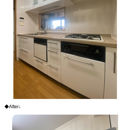
◆After↓