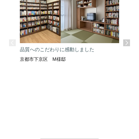
品質へのこだわりに感動しました
京都市下京区 M様邸
ここまで
京都市上