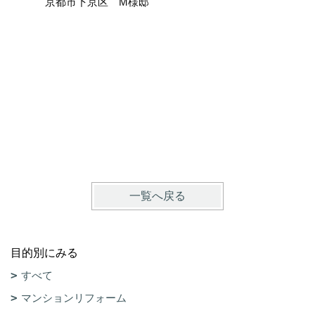
京都市下京区 M様邸
ここまで
京都市上
一覧へ戻る
目的別にみる
すべて
マンションリフォーム