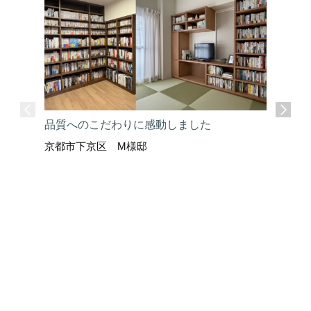
品質へのこだわりに感動しました
京都市下京区 M様邸
ここまで
京都市上