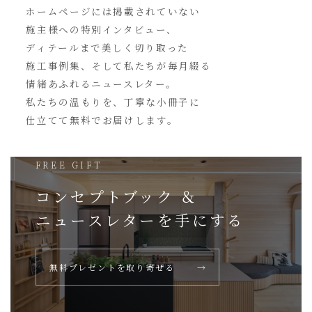
ホームページには
掲載されていない
施主様への特別インタビュー、
ディテールまで美しく切り取った
施工事例集、そして私たちが毎月綴る
情緒あふれるニュースレター。
私たちの温もりを、丁寧な小冊子に
仕立てて無料でお届けします。
FREE GIFT
コンセプトブック ＆
ニュースレターを
手にする
無料プレゼントを取り寄せる
→