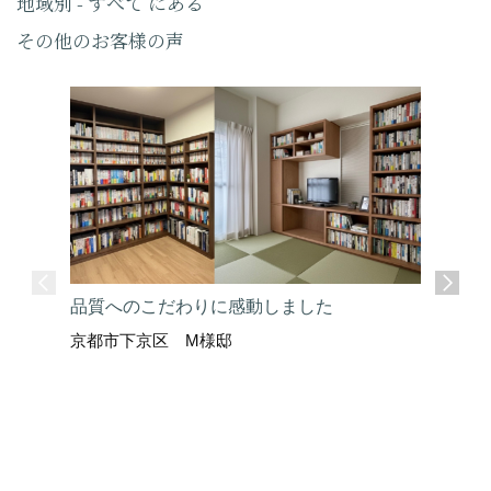
地域別 - すべて にある
その他のお客様の声
品質へのこだわりに感動しました
京都市下京区 M様邸
ここまで
京都市上