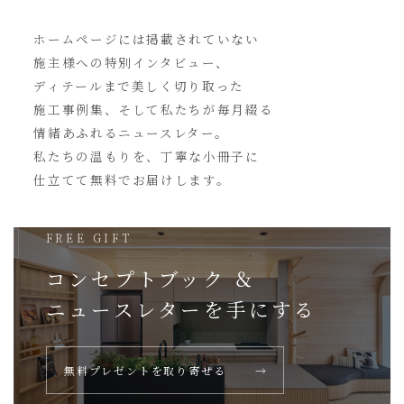
ホームページには
掲載されていない
施主様への特別インタビュー、
ディテールまで美しく切り取った
施工事例集、そして私たちが毎月綴る
情緒あふれるニュースレター。
私たちの温もりを、丁寧な小冊子に
仕立てて無料でお届けします。
FREE GIFT
コンセプトブック ＆
ニュースレターを
手にする
無料プレゼントを取り寄せる
→