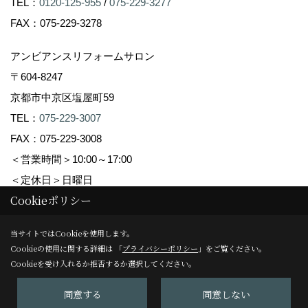
TEL：
0120-125-955
/
075-229-3277
FAX：075-229-3278
アンビアンスリフォームサロン
〒604-8247
京都市中京区塩屋町59
TEL：
075-229-3007
FAX：075-229-3008
＜営業時間＞10:00～17:00
＜定休日＞日曜日
Cookieポリシー
Copyright (c) Ambiance Co.,Ltd. All Rights Reserved.
当サイトではCookieを使用します。
Cookieの使用に関する詳細は 「
プライバシーポリシー
」をご覧ください。
Produced by
ゴデスクリエイト
Cookieを受け入れるか拒否するか選択してください。
同意する
同意しない