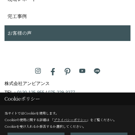
完工事例
お客様の声
株式会社アンビアンス
TEL：
0120-125-955
/
075-229-3277
Cookieポリシー
FAX：075-229-3278
当サイトではCookieを使用します。
アンビアンスリフォームサロン
Cookieの使用に関する詳細は 「
プライバシーポリシー
」をご覧ください。
〒604-8247
Cookieを受け入れるか拒否するか選択してください。
京都市中京区塩屋町59