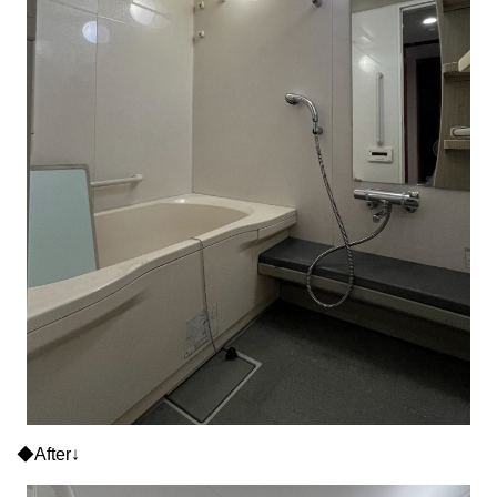
◆After↓