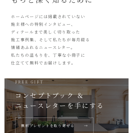
ホームページには
掲載されていない
施主様への特別インタビュー、
ディテールまで美しく切り取った
施工事例集、そして私たちが毎月綴る
情緒あふれるニュースレター。
私たちの温もりを、丁寧な小冊子に
仕立てて無料でお届けします。
FREE GIFT
コンセプトブック ＆
ニュースレターを
手にする
無料プレゼントを取り寄せる
→