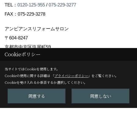
TEL：
0120-125-955
/
075-229-3277
FAX：075-229-3278
アンビアンスリフォームサロン
〒604-8247
京都市中京区塩屋町59
Cookieポリシー
TEL：
075-229-3007
FAX：075-229-3008
当サイトではCookieを使用します。
＜営業時間＞10:00～17:00
Cookieの使用に関する詳細は 「
プライバシーポリシー
」をご覧ください。
Cookieを受け入れるか拒否するか選択してください。
＜定休日＞日曜日
同意する
同意しない
Copyright (c) Ambiance Co.,Ltd. All Rights Reserved.
Produced by
ゴデスクリエイト